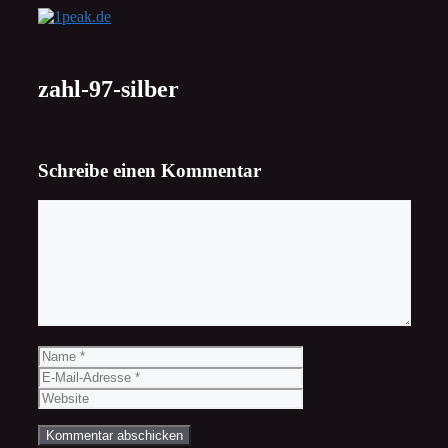
Zum
Inhalt
springen
zahl-97-silber
Schreibe einen Kommentar
Kommentar
Name
E-
Mail-
Website
Adresse